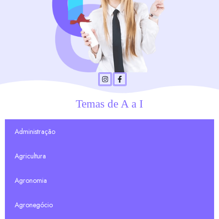
Temas de A a I
Administração
Agricultura
Agronomia
Agronegócio