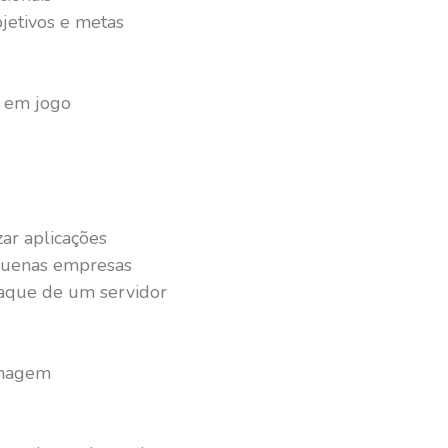
jetivos e metas
 em jogo
zar aplicações
quenas empresas
aque de um servidor
inagem