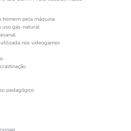
 do homem pela máquina
m uso gás-natural
esarial
utilizada nos videogames
is
crastinação
rso pedagógico
ionais