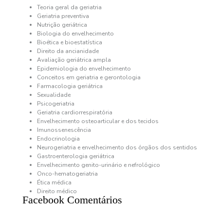
Teoria geral da geriatria
Geriatria preventiva
Nutrição geriátrica
Biologia do envelhecimento
Bioética e bioestatística
Direito da ancianidade
Avaliação geriátrica ampla
Epidemiologia do envelhecimento
Conceitos em geriatria e gerontologia
Farmacologia geriátrica
Sexualidade
Psicogeriatria
Geriatria cardiorrespiratória
Envelhecimento osteoarticular e dos tecidos
Imunossenescência
Endocrinologia
Neurogeriatria e envelhecimento dos órgãos dos sentidos
Gastroenterologia geriátrica
Envelhecimento genito-urinário e nefrológico
Onco-hematogeriatria
Ética médica
Direito médico
Facebook Comentários